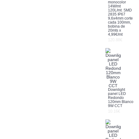
monocolor
14W/mt
120L/mt. SMD
2835 IP67
9,6x4mm corte
cada 100mm,
bobina de
20mts x
4,99€/mt
120.88€
Downlight
panel LED
Redondo
120mm Blanco
9W CCT
10.16€