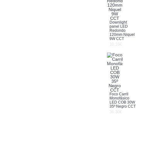
Downlight
panel LED
Redondo
120mm Niquel
9W CCT
10.16€
Foco Carril
Monofásico
LED COB 30W
35º Negro CCT
36.30€