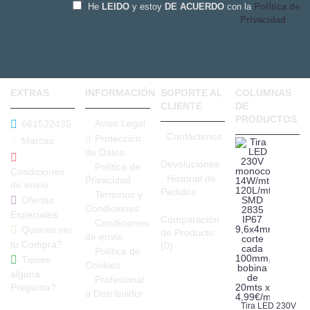
He
LEIDO
y estoy
DE ACUERDO
con la
Política de
Privacidad
EXTRAS
INFORMACIÓN
SOPORTE AL
COLUMNAS
CLIENTE
DE
PRODUCTOS
Aviso Legal
661522435
Contáctenos
Protección
Marcas
de Datos
Devoluciones
Política de
Condiciones
Historial de
Privacidad
de envío
Pedidos
Terminos y
Ofertas
Condiciones
Especiales
Comparación
Condiciones
Quieres ver
de Producto
de envío
tu Compra?
(
0
)
Política de
Tienes
Cookies
alguna
Profesional
Pregunta?
o Distribuidor
Tira LED 230V