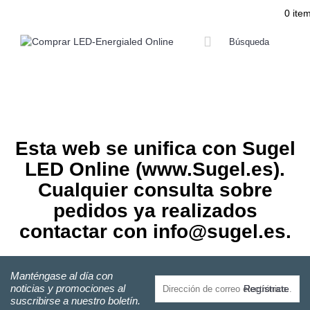
0 item
LÁMPARAS LED
TIRAS LED
TUBOS Y PANEL LED
LED INTERIO
Esta web se unifica con Sugel
LED Online (www.Sugel.es).
Cualquier consulta sobre
pedidos ya realizados
contactar con info@sugel.es.
Manténgase al día con
noticias y promociones al
Regístrate
suscribirse a nuestro boletín.